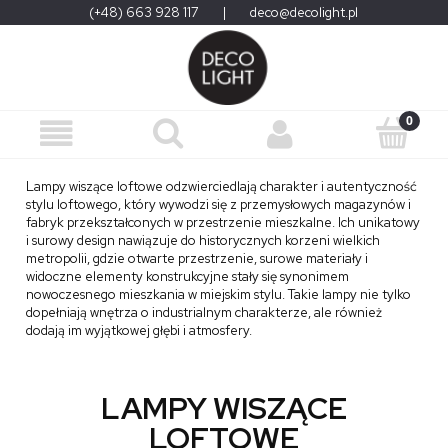
(+48) 663 928 117
|
deco@decolight.pl
Lampy wiszące loftowe odzwierciedlają charakter i autentyczność
stylu loftowego, który wywodzi się z przemysłowych magazynów i
fabryk przekształconych w przestrzenie mieszkalne. Ich unikatowy
i surowy design nawiązuje do historycznych korzeni wielkich
metropolii, gdzie otwarte przestrzenie, surowe materiały i
widoczne elementy konstrukcyjne stały się synonimem
nowoczesnego mieszkania w miejskim stylu. Takie lampy nie tylko
dopełniają wnętrza o industrialnym charakterze, ale również
dodają im wyjątkowej głębi i atmosfery.
LAMPY WISZĄCE
LOFTOWE