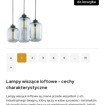
do koszyka
«
1
2
3
4
5
...
31
»
Lampy wiszące loftowe - cechy
charakterystyczne
Lampy wiszące loftowe są znane przede wszystkim z ich
industrialnego designu, który łączy w sobie surowość i minimalizm.
Ich konstrukcje często bazują na metalowych elementach, takich