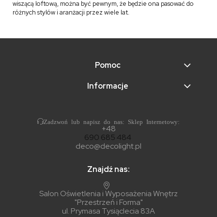
wiszącą loftową, można być pewnym, że będzie ona pasować do
różnych stylów i aranżacji przez wiele lat.
Pomoc
Informacje
Zadzwoń lub napisz do nas: Sklep Internetowy:
+48
690 685 484
deco@decolight.pl
Znajdź nas:
Salon Oświetlenia i Wyposażenia Wnętrz
"Przestrzeń i Forma"
ul. Prymasa Tysiąclecia 83A