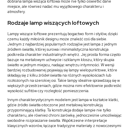
dobrana lampa wisząca loftowa może nie tylko oświetlić dane
miejsce, ale również nadać mu wyjątkowego charakteru i
atmosfery.
Rodzaje lamp wiszących loftowych
Lampy wiszące loftowe prezentują bogactwo form i stylów, dzięki
czemu każdy miłośnik designu może znaleźć coś dla siebie.
Jednym z najbardziej popularnych rodzajów jest lampa z jednym
źródłem światła, której surowa i minimalistyczna konstrukcja
podkreśla charakter industrialnych wnętrz. Jej prosta forma często
bazuje na metalowym uchwycie i szklanym kloszu, który skupia
światło w jednym miejscu, nadając wnętrzu intymności. W wersji
bardziej rozbudowanej pojawiają się lampy wielopunktowe, które
składają się z kilku źródeł światła na różnych wysokościach lub
rozłożonych na szerokiej osi. Takie lampy idealnie sprawdzają się w
większych przestrzeniach, gdzie można nimi efektownie podkreślić
wysokość sufitów czy rozległość pomieszczenia.
Innym charakterystycznym modelem jest lampa w kształcie klatki,
gdzie źródło światła otoczone jest metalową konstrukcją
przypominającą klatkę. Ta konstrukcja dodaje lampie nie tylko
charakteru, ale również chroni żarówkę, jednocześnie umożliwiając
swobodne rozpraszanie światła. Współczesne interpretacje
klasycznych wzorów, łączące tradycyjne materiały z nowoczesnymi