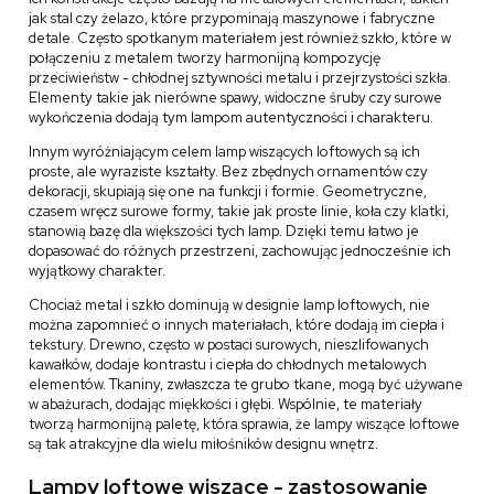
jak stal czy żelazo, które przypominają maszynowe i fabryczne
detale. Często spotkanym materiałem jest również szkło, które w
połączeniu z metalem tworzy harmonijną kompozycję
przeciwieństw - chłodnej sztywności metalu i przejrzystości szkła.
Elementy takie jak nierówne spawy, widoczne śruby czy surowe
wykończenia dodają tym lampom autentyczności i charakteru.
Innym wyróżniającym celem lamp wiszących loftowych są ich
proste, ale wyraziste kształty. Bez zbędnych ornamentów czy
dekoracji, skupiają się one na funkcji i formie. Geometryczne,
czasem wręcz surowe formy, takie jak proste linie, koła czy klatki,
stanowią bazę dla większości tych lamp. Dzięki temu łatwo je
dopasować do różnych przestrzeni, zachowując jednocześnie ich
wyjątkowy charakter.
Chociaż metal i szkło dominują w designie lamp loftowych, nie
można zapomnieć o innych materiałach, które dodają im ciepła i
tekstury. Drewno, często w postaci surowych, nieszlifowanych
kawałków, dodaje kontrastu i ciepła do chłodnych metalowych
elementów. Tkaniny, zwłaszcza te grubo tkane, mogą być używane
w abażurach, dodając miękkości i głębi. Wspólnie, te materiały
tworzą harmonijną paletę, która sprawia, że lampy wiszące loftowe
są tak atrakcyjne dla wielu miłośników designu wnętrz.
Lampy loftowe wiszące - zastosowanie