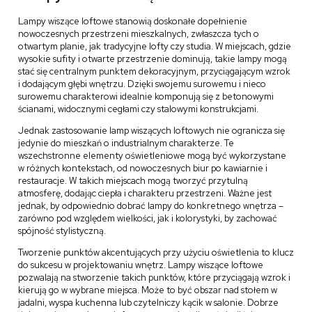
Lampy wiszące loftowe stanowią doskonałe dopełnienie
nowoczesnych przestrzeni mieszkalnych, zwłaszcza tych o
otwartym planie, jak tradycyjne lofty czy studia. W miejscach, gdzie
wysokie sufity i otwarte przestrzenie dominują, takie lampy mogą
stać się centralnym punktem dekoracyjnym, przyciągającym wzrok
i dodającym głębi wnętrzu. Dzięki swojemu surowemu i nieco
surowemu charakterowi idealnie komponują się z betonowymi
ścianami, widocznymi cegłami czy stalowymi konstrukcjami.
Jednak zastosowanie lamp wiszących loftowych nie ogranicza się
jedynie do mieszkań o industrialnym charakterze. Te
wszechstronne elementy oświetleniowe mogą być wykorzystane
w różnych kontekstach, od nowoczesnych biur po kawiarnie i
restauracje. W takich miejscach mogą tworzyć przytulną
atmosferę, dodając ciepła i charakteru przestrzeni. Ważne jest
jednak, by odpowiednio dobrać lampy do konkretnego wnętrza –
zarówno pod względem wielkości, jak i kolorystyki, by zachować
spójność stylistyczną.
Tworzenie punktów akcentujących przy użyciu oświetlenia to klucz
do sukcesu w projektowaniu wnętrz. Lampy wiszące loftowe
pozwalają na stworzenie takich punktów, które przyciągają wzrok i
kierują go w wybrane miejsca. Może to być obszar nad stołem w
jadalni, wyspa kuchenna lub czytelniczy kącik w salonie. Dobrze