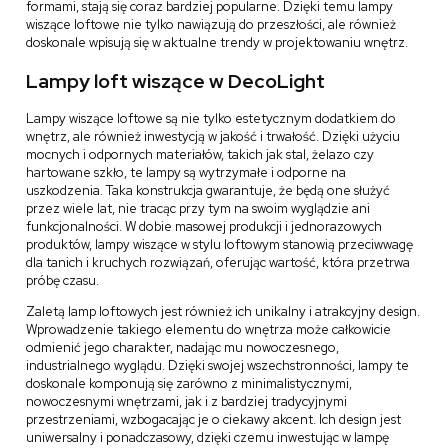
formami, stają się coraz bardziej popularne. Dzięki temu lampy
wiszące loftowe nie tylko nawiązują do przeszłości, ale również
doskonale wpisują się w aktualne trendy w projektowaniu wnętrz.
Lampy loft wiszące w DecoLight
Lampy wiszące loftowe są nie tylko estetycznym dodatkiem do
wnętrz, ale również inwestycją w jakość i trwałość. Dzięki użyciu
mocnych i odpornych materiałów, takich jak stal, żelazo czy
hartowane szkło, te lampy są wytrzymałe i odporne na
uszkodzenia. Taka konstrukcja gwarantuje, że będą one służyć
przez wiele lat, nie tracąc przy tym na swoim wyglądzie ani
funkcjonalności. W dobie masowej produkcji i jednorazowych
produktów, lampy wiszące w stylu loftowym stanowią przeciwwagę
dla tanich i kruchych rozwiązań, oferując wartość, która przetrwa
próbę czasu.
Zaletą lamp loftowych jest również ich unikalny i atrakcyjny design.
Wprowadzenie takiego elementu do wnętrza może całkowicie
odmienić jego charakter, nadając mu nowoczesnego,
industrialnego wyglądu. Dzięki swojej wszechstronności, lampy te
doskonale komponują się zarówno z minimalistycznymi,
nowoczesnymi wnętrzami, jak i z bardziej tradycyjnymi
przestrzeniami, wzbogacając je o ciekawy akcent. Ich design jest
uniwersalny i ponadczasowy, dzięki czemu inwestując w lampę