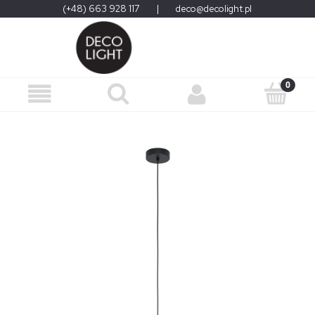
(+48) 663 928 117
|
deco@decolight.pl