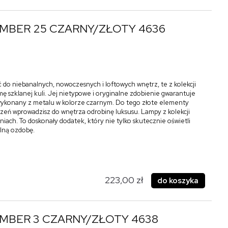
AMBER 25 CZARNY/ZŁOTY 4636
 do niebanalnych, nowoczesnych i loftowych wnętrz, te z kolekcji
ę szklanej kuli. Jej nietypowe i oryginalne zdobienie gwarantuje
ł wykonany z metalu w kolorze czarnym. Do tego złote elementy
zeń wprowadzisz do wnętrza odrobinę luksusu. Lampy z kolekcji
iach. To doskonały dodatek, który nie tylko skutecznie oświetli
alną ozdobę.
223,00 zł
do koszyka
AMBER 3 CZARNY/ZŁOTY 4638