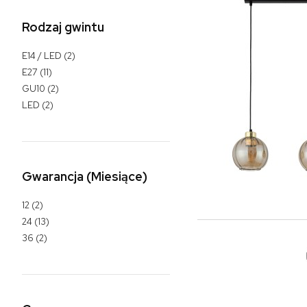
Rodzaj gwintu
E14 / LED
(2)
E27
(11)
GU10
(2)
LED
(2)
Gwarancja (Miesiące)
12
(2)
24
(13)
36
(2)