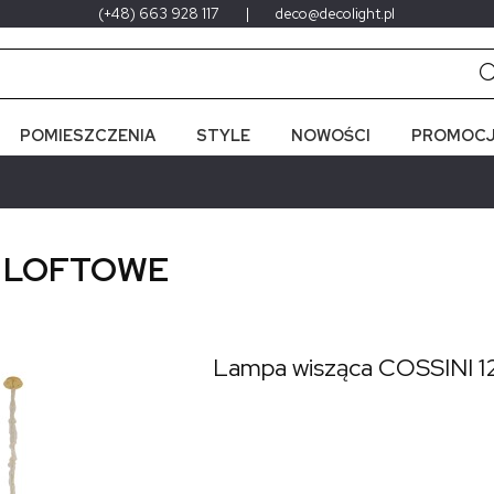
(+48) 663 928 117
|
deco@decolight.pl
POMIESZCZENIA
STYLE
NOWOŚCI
PROMOCJ
 LOFTOWE
Lampa wisząca COSSINI 