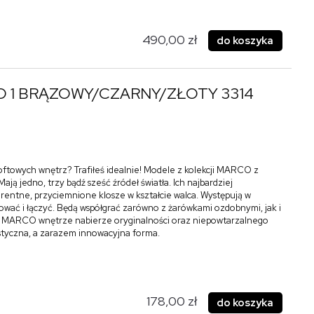
490,00 zł
do koszyka
 1 BRĄZOWY/CZARNY/ZŁOTY 3314
oftowych wnętrz? Trafiłeś idealnie! Modele z kolekcji MARCO z
ają jedno, trzy bądź sześć źródeł światła. Ich najbardziej
entne, przyciemnione klosze w kształcie walca. Występują w
ować i łączyć. Będą współgrać zarówno z żarówkami ozdobnymi, jak i
cji MARCO wnętrze nabierze oryginalności oraz niepowtarzalnego
tyczna, a zarazem innowacyjna forma.
178,00 zł
do koszyka