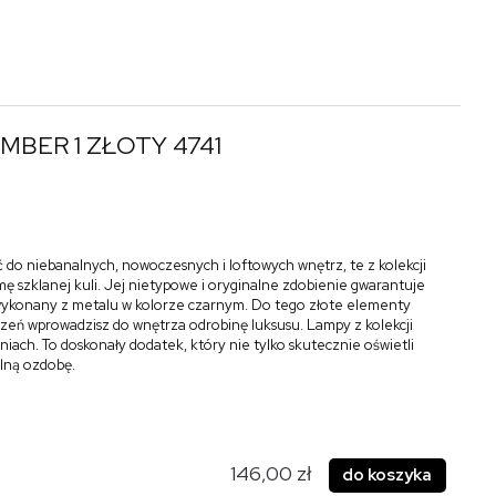
MBER 1 ZŁOTY 4741
 do niebanalnych, nowoczesnych i loftowych wnętrz, te z kolekcji
ę szklanej kuli. Jej nietypowe i oryginalne zdobienie gwarantuje
ł wykonany z metalu w kolorze czarnym. Do tego złote elementy
zeń wprowadzisz do wnętrza odrobinę luksusu. Lampy z kolekcji
iach. To doskonały dodatek, który nie tylko skutecznie oświetli
alną ozdobę.
146,00 zł
do koszyka