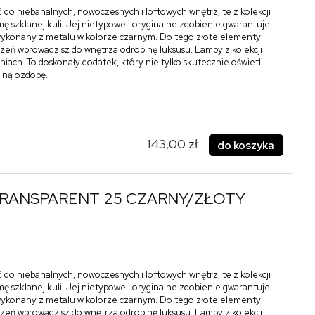
 do niebanalnych, nowoczesnych i loftowych wnętrz, te z kolekcji
ę szklanej kuli. Jej nietypowe i oryginalne zdobienie gwarantuje
ł wykonany z metalu w kolorze czarnym. Do tego złote elementy
zeń wprowadzisz do wnętrza odrobinę luksusu. Lampy z kolekcji
iach. To doskonały dodatek, który nie tylko skutecznie oświetli
alną ozdobę.
143,00 zł
do koszyka
TRANSPARENT 25 CZARNY/ZŁOTY
 do niebanalnych, nowoczesnych i loftowych wnętrz, te z kolekcji
ę szklanej kuli. Jej nietypowe i oryginalne zdobienie gwarantuje
ł wykonany z metalu w kolorze czarnym. Do tego złote elementy
zeń wprowadzisz do wnętrza odrobinę luksusu. Lampy z kolekcji