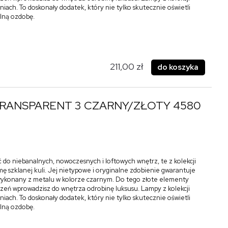
iach. To doskonały dodatek, który nie tylko skutecznie oświetli
alną ozdobę.
211,00 zł
do koszyka
TRANSPARENT 3 CZARNY/ZŁOTY 4580
 do niebanalnych, nowoczesnych i loftowych wnętrz, te z kolekcji
ę szklanej kuli. Jej nietypowe i oryginalne zdobienie gwarantuje
ł wykonany z metalu w kolorze czarnym. Do tego złote elementy
zeń wprowadzisz do wnętrza odrobinę luksusu. Lampy z kolekcji
iach. To doskonały dodatek, który nie tylko skutecznie oświetli
alną ozdobę.