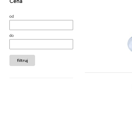
Cena
od
do
filtruj