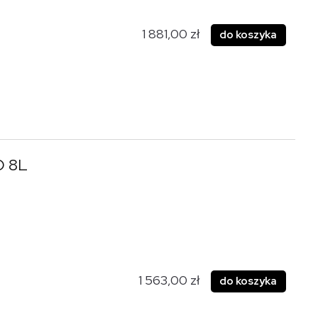
1 881,00 zł
do koszyka
O 8L
1 563,00 zł
do koszyka