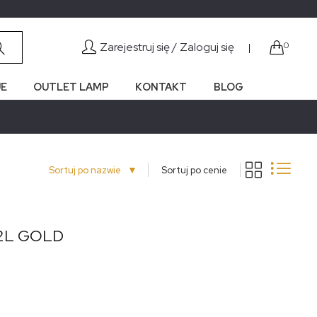
Zarejestruj się /
Zaloguj się
0
|
E
OUTLET LAMP
KONTAKT
BLOG
▼
Sortuj po nazwie
Sortuj po cenie
12L GOLD