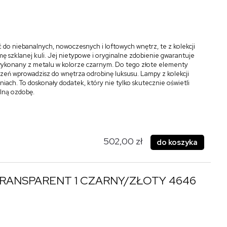
 do niebanalnych, nowoczesnych i loftowych wnętrz, te z kolekcji
ę szklanej kuli. Jej nietypowe i oryginalne zdobienie gwarantuje
ł wykonany z metalu w kolorze czarnym. Do tego złote elementy
zeń wprowadzisz do wnętrza odrobinę luksusu. Lampy z kolekcji
iach. To doskonały dodatek, który nie tylko skutecznie oświetli
alną ozdobę.
502,00 zł
do koszyka
TRANSPARENT 1 CZARNY/ZŁOTY 4646