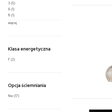
3
(5)
6
(1)
8
(1)
więcej
Klasa energetyczna
F
(2)
Opcja ściemniania
Nie
(17)