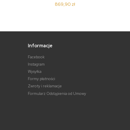
869,90 zł
Informacje
Facebook
Instagram
Wysyłka
Formy płatności
Zwroty i reklamacje
Formularz Odstąpienia od Umowy