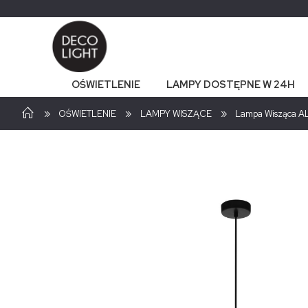
OŚWIETLENIE
LAMPY DOSTĘPNE W 24H
»
»
»
OŚWIETLENIE
LAMPY WISZĄCE
Lampa Wisząca 