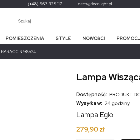
(+48) 663 928 117
|
deco@decolight.pl
POMIESZCZENIA
STYLE
NOWOŚCI
PROMOCJ
ALBARACCIN 98524
Lampa Wiszą
Dostępność:
PRODUKT D
Wysyłka w:
24 godziny
Lampa Eglo
279,90 zł