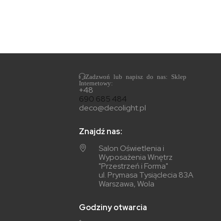
Zadzwoń lub napisz do nas: Sklep
Internetowy:
+48
690 685 484
deco@decolight.pl
Znajdź nas:
Salon Oświetlenia i
Wyposażenia Wnętrz
"Przestrzeń i Forma"
ul. Prymasa Tysiąclecia 83A
Warszawa, Wola
Godziny otwarcia