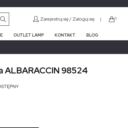
Zarejestruj się /
Zaloguj się
0
|
E
OUTLET LAMP
KONTAKT
BLOG
ca ALBARACCIN 98524
OSTĘPNY