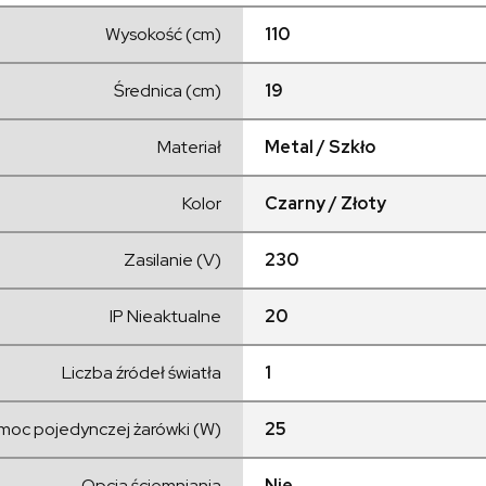
Wysokość (cm)
110
Średnica (cm)
19
Materiał
Metal / Szkło
Kolor
Czarny / Złoty
Zasilanie (V)
230
IP Nieaktualne
20
Liczba źródeł światła
1
moc pojedynczej żarówki (W)
25
Opcja ściemniania
Nie