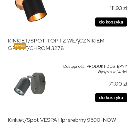
111,93 zł
do koszyka
KINKIET/SPOT TOP 1 Z WŁĄCZNIKIEM
nowość
GRAFIT/CHROM 3278
Dostępność:
PRODUKT DOSTĘPNY
Wysyłka w:
14 dni
71,00 zł
do koszyka
Kinkiet/Spot VESPA I 1pł srebrny 9590-NOW