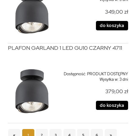
349,00 zł
do koszyka
PLAFON GARLAND 1 LED GU10 CZARNY 4711
Dostępność:
PRODUKT DOSTĘPNY
Wysyłka w:
3 dni
379,00 zł
do koszyka
«
1
2
3
4
5
6
»