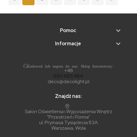
Pomoc
Informacje
Zadzwoń lub napisz do nas: Sklep Internetowy:
+48
690 685 484
deco@decolight.pl
Znajdź nas:
Salon Oświetlenia i Wyposażenia Wnętrz
"Przestrzeń i Forma"
ul. Prymasa Tysiąclecia 83A
Warszawa, Wola