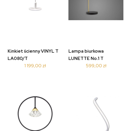
Kinkiet ścienny VINYL T
Lampa biurkowa
LA080/T
LUNETTE No.1 T
1 199,00 zł
599,00 zł
LA062/T_black