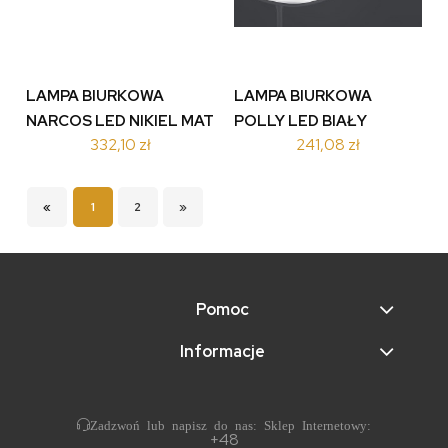
LAMPA BIURKOWA
LAMPA BIURKOWA
NARCOS LED NIKIEL MAT
POLLY LED BIAŁY
332,10 zł
241,08 zł
573190107
573910101
«
1
2
»
Pomoc
Informacje
Zadzwoń lub napisz do nas: Sklep Internetowy:
+48