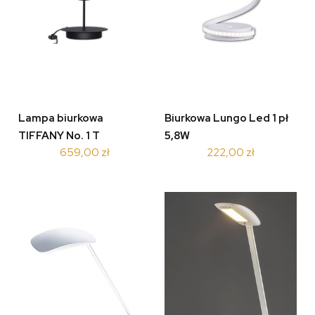
Lampa biurkowa
Biurkowa Lungo Led 1 pł
TIFFANY No. 1 T
5,8W
659,00 zł
222,00 zł
LA059/T_black