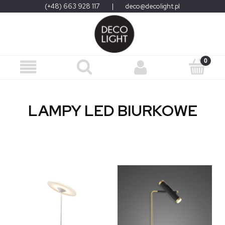
(+48) 663 928 117
|
deco@decolight.pl
LAMPY LED BIURKOWE