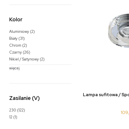
Kolor
Aluminiowy
(2)
Biały
(31)
Chrom
(2)
Czarny
(26)
Nikiel / Satynowy
(2)
więcej
do 
Lampa sufitowa / S
Zasilanie (V)
230
(122)
109
12
(1)