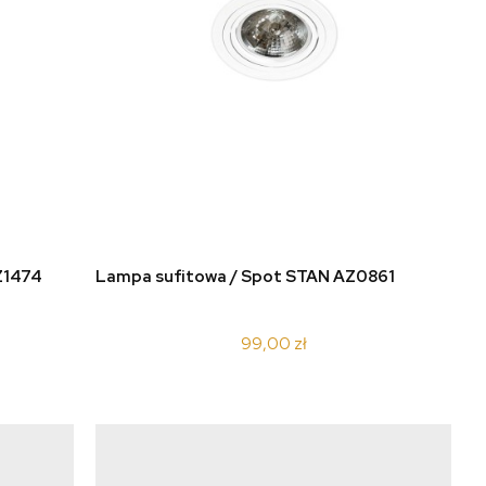
do koszyka
Z1474
Lampa sufitowa / Spot STAN AZ0861
99,00 zł