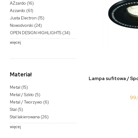
AZzardo
(16)
Azzardo
(61)
Justa Electron
(15)
Nowodvorski
(24)
OPEN DESIGN HIGHLIGHTS
(34)
więcej
Materiał
do 
Lampa sufitowa / Sp
Metal
(15)
Metal / Szkło
(5)
99,
Metal / Tworzywo
(6)
Stal
(5)
Stal lakierowana
(26)
więcej