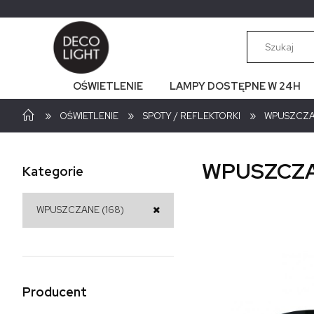
OŚWIETLENIE
LAMPY DOSTĘPNE W 24H
»
»
»
OŚWIETLENIE
SPOTY / REFLEKTORKI
WPUSZCZ
WPUSZCZ
Kategorie
WPUSZCZANE
(168)
Producent