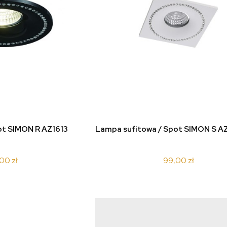
koszyka
do koszyka
ot SIMON R AZ1613
Lampa sufitowa / Spot SIMON S A
00 zł
99,00 zł