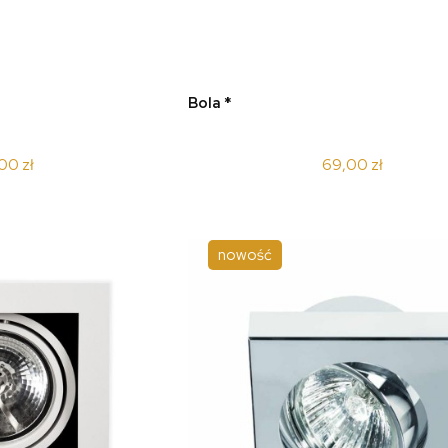
koszyka
do koszyka
Bola *
00 zł
69,00 zł
nowość