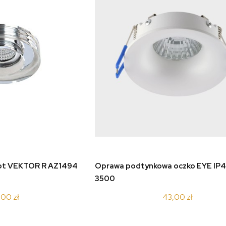
koszyka
do koszyka
pot VEKTOR R AZ1494
Oprawa podtynkowa oczko EYE IP4
3500
,00 zł
43,00 zł