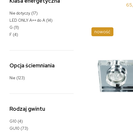
Klasa energetyczna
65,
Nie dotyczy
(17)
LED ONLY A++ do A
(14)
G
(11)
nowość
F
(4)
Opcja ściemniania
Nie
(123)
Rodzaj gwintu
G10
(4)
GU10
(73)