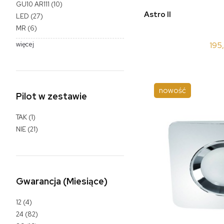
GU10 AR111
(10)
do 
Astro II
LED
(27)
MR
(6)
więcej
195
nowość
Pilot w zestawie
TAK
(1)
NIE
(21)
Gwarancja (Miesiące)
12
(4)
24
(82)