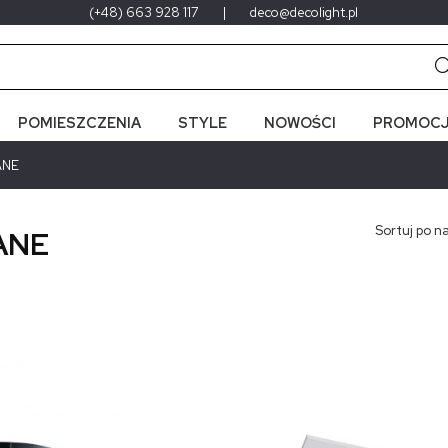
(+48) 663 928 117
|
deco@decolight.pl
POMIESZCZENIA
STYLE
NOWOŚCI
PROMOCJ
ANE
Sortuj po n
ANE