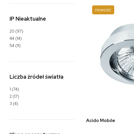
nowość
IP Nieaktualne
20
(97)
44
(14)
54
(11)
Liczba źródeł światła
1
(74)
2
(17)
3
(4)
do 
Acido Mobile