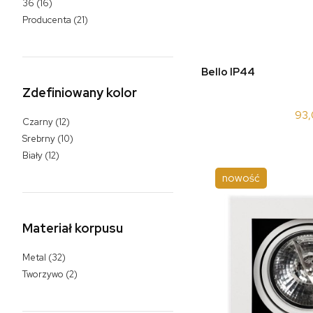
36
(16)
Producenta
(21)
do 
Bello IP44
Zdefiniowany kolor
93,
Czarny
(12)
Srebrny
(10)
Biały
(12)
nowość
Materiał korpusu
Metal
(32)
Tworzywo
(2)