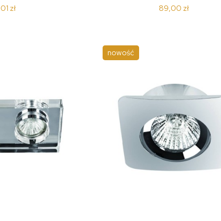
01 zł
89,00 zł
nowość