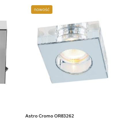
nowość
do koszyka
Astro Cromo OR83262