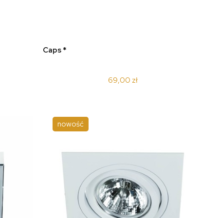
do koszyka
Caps *
69,00 zł
nowość