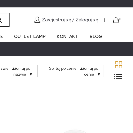
Zarejestruj się /
Zaloguj się
0
|
E
OUTLET LAMP
KONTAKT
BLOG
▲
▲
azwie
Sortuj po
Sortuj po cenie
Sortuj po
▼
▼
nazwie
cenie