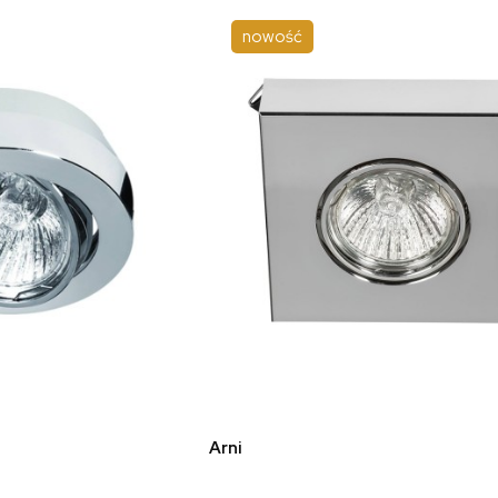
nowość
koszyka
do koszyka
Arni