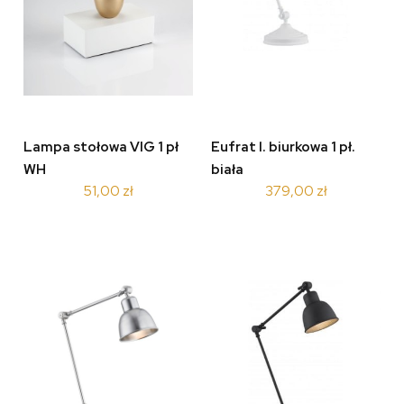
Lampa stołowa VIG 1 pł
Eufrat l. biurkowa 1 pł.
WH
biała
51,00 zł
379,00 zł