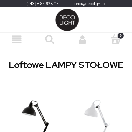
(+48) 663 928 117
|
deco@decolight.pl
Loftowe LAMPY STOŁOWE