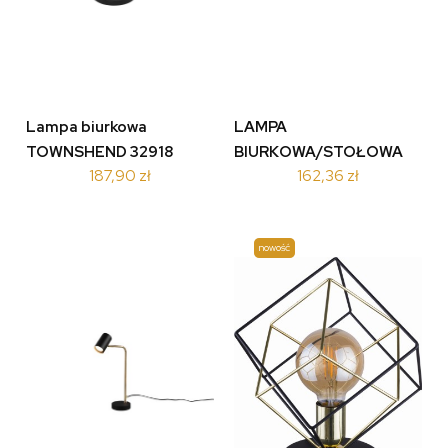
Lampa biurkowa
LAMPA
TOWNSHEND 32918
BIURKOWA/STOŁOWA
187,90 zł
162,36 zł
MARLEY CZARNY
512400132
nowość