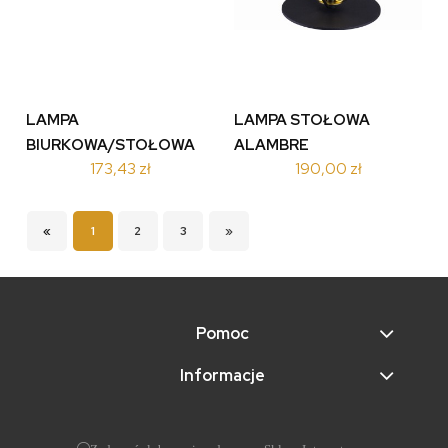
LAMPA
LAMPA STOŁOWA
BIURKOWA/STOŁOWA
ALAMBRE
173,43 zł
190,00 zł
MARLEY
CZARNY/ZŁOTY 5450
CZARNY/ZŁOTY
512400108
«
1
2
3
»
Pomoc
Informacje