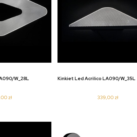
koszyka
do koszyka
 LA090/W_28L
Kinkiet Led Acrilico LA090/W_35L
,00 zł
339,00 zł