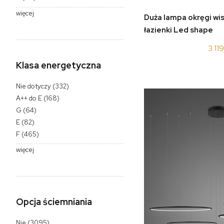
więcej
do 
Duża lampa okręgi wi
łazienki Led shape
LA075/CO3_80_in_4
3 11
Klasa energetyczna
Nie dotyczy
(332)
A++ do E
(168)
G
(64)
E
(82)
F
(465)
więcej
Opcja ściemniania
Nie
(3095)