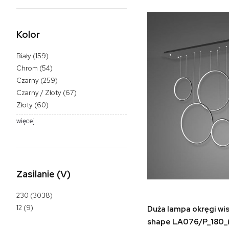
Kolor
Biały
(159)
Chrom
(54)
Czarny
(259)
Czarny / Złoty
(67)
Złoty
(60)
więcej
Zasilanie (V)
230
(3038)
do 
12
(9)
Duża lampa okręgi wis
shape LA076/P_180_i