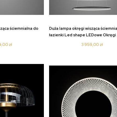
koszyka
do koszyka
sząca ściemnialna do
Duża lampa okręgi wisząca ściemni
łazienki Led shape LEDowe Okręgi
4k_black_dimm
9,00 zł
3 959,00 zł