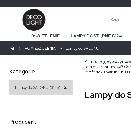
OŚWIETLENIE
LAMPY DOSTĘPNE W 24H
»
»
POMIESZCZENIA
Lampy do SALONU
Pełni funkcję wypoczynkową
pomieszczeniu mowa? Oczyw
Kategorie
komfortowe warunki niezal
Lampy do SALONU
(3135)
Lampy do
Producent