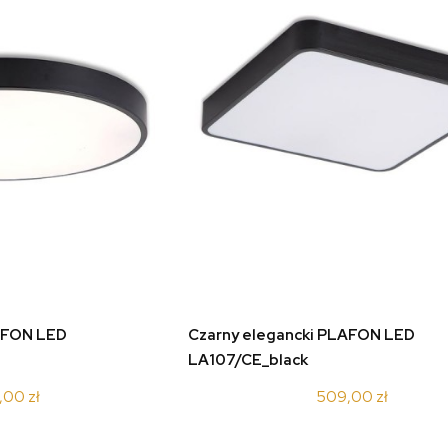
do koszyka
AFON LED
Czarny elegancki PLAFON LED
LA107/CE_black
,00 zł
509,00 zł