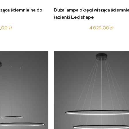
koszyka
do koszyka
sząca ściemnialna do
Duża lampa okręgi wisząca ściemni
łazienki Led shape
k_black_dimm
LA076/P_90_in_3k_black_dimm
9,00 zł
4 029,00 zł