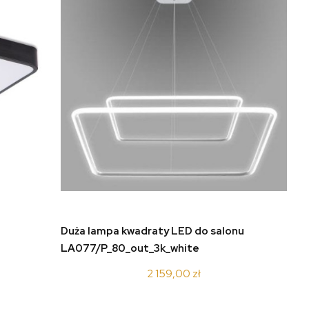
do koszyka
Duża lampa kwadraty LED do salonu
LA077/P_80_out_3k_white
2 159,00 zł