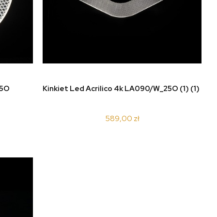
do koszyka
25O
Kinkiet Led Acrilico 4k LA090/W_25O (1) (1)
589,00 zł