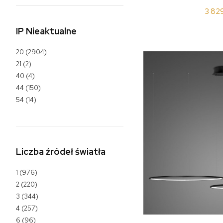
3 82
IP Nieaktualne
20
(2904)
21
(2)
40
(4)
44
(150)
54
(14)
Liczba źródeł światła
1
(976)
2
(220)
3
(344)
4
(257)
6
(96)