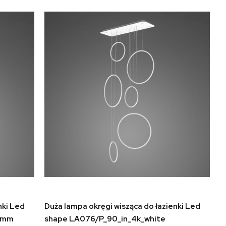
do koszyka
nki Led
Duża lampa okręgi wisząca do łazienki Led
dimm
shape LA076/P_90_in_4k_white