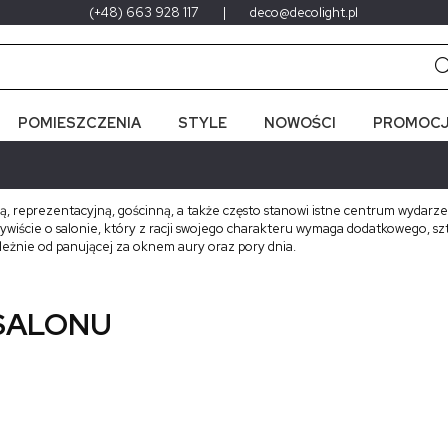
(+48) 663 928 117
|
deco@decolight.pl
POMIESZCZENIA
STYLE
NOWOŚCI
PROMOCJ
, reprezentacyjną, gościnną, a także często stanowi istne centrum wydarzeń
iście o salonie, który z racji swojego charakteru wymaga dodatkowego, szt
eżnie od panującej za oknem aury oraz pory dnia.
 SALONU