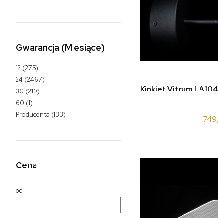
Gwarancja (Miesiące)
12
(275)
24
(2467)
do 
Kinkiet Vitrum LA10
36
(219)
60
(1)
Producenta
(133)
749
Cena
od