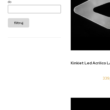
do
filtruj
do 
Kinkiet Led Acrilico
339