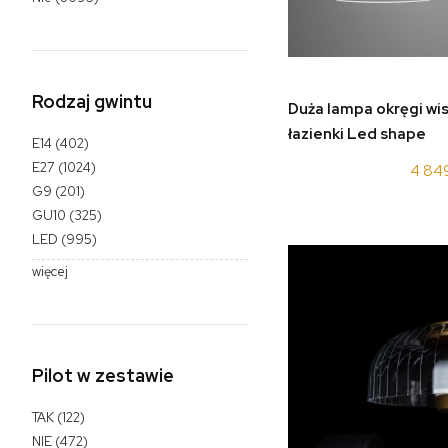
Rodzaj gwintu
do 
Duża lampa okręgi wi
łazienki Led shape
E14
(402)
LA084/CO4_100_in_
E27
(1024)
4 84
G9
(201)
GU10
(325)
LED
(995)
więcej
Pilot w zestawie
TAK
(122)
NIE
(472)