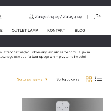
Zarejestruj się /
Zaloguj się
0
|
E
OUTLET LAMP
KONTAKT
BLOG
 i z tego też względu określany jest jako serce domu. O jakim
ucznego oświetlenia tworzącego w nim przytulne i w pełni
▼
Sortuj po nazwie
Sortuj po cenie