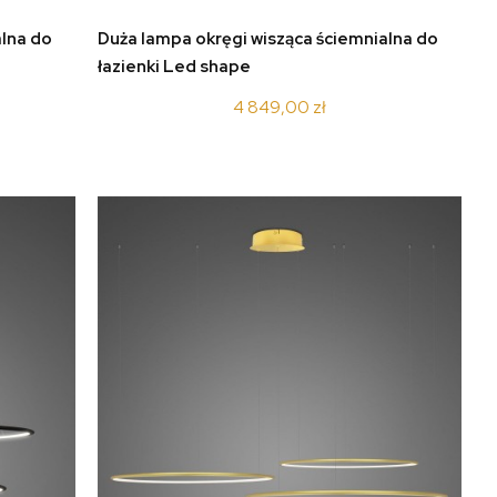
do koszyka
alna do
Duża lampa okręgi wisząca ściemnialna do
łazienki Led shape
LA084/CO4_100_in_3k_white_dimm
4 849,00 zł