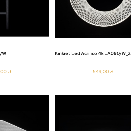
koszyka
do koszyka
4/W
Kinkiet Led Acrilico 4k LA090/W_
,00 zł
549,00 zł