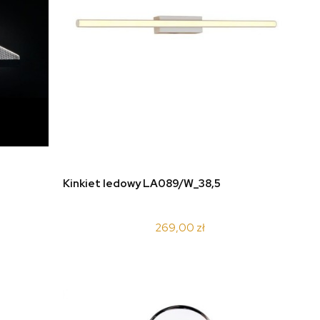
do koszyka
Kinkiet ledowy LA089/W_38,5
269,00 zł