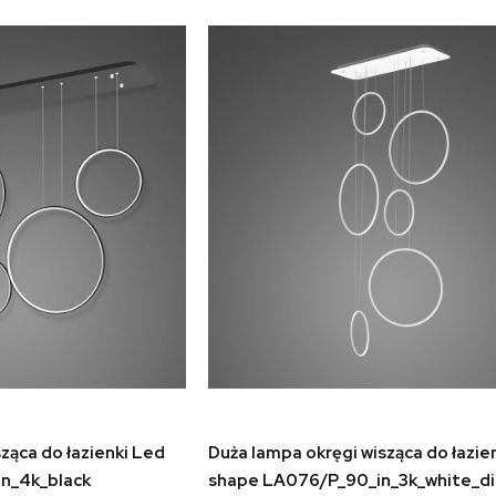
koszyka
do koszyka
ząca do łazienki Led
Duża lampa okręgi wisząca do łazie
n_4k_black
shape LA076/P_90_in_3k_white_