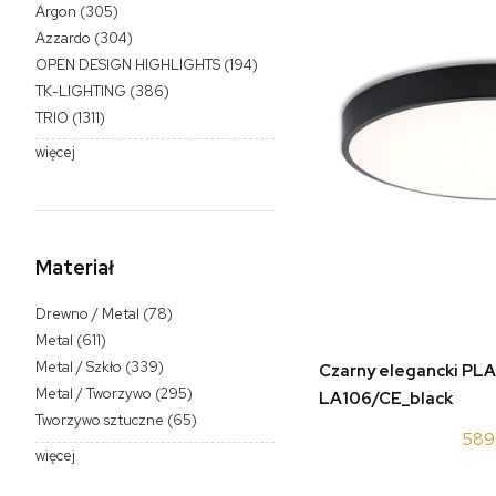
Argon
(305)
Azzardo
(304)
OPEN DESIGN HIGHLIGHTS
(194)
TK-LIGHTING
(386)
TRIO
(1311)
więcej
Materiał
Drewno / Metal
(78)
Metal
(611)
Metal / Szkło
(339)
Czarny elegancki PL
Metal / Tworzywo
(295)
LA106/CE_black
Tworzywo sztuczne
(65)
589
więcej