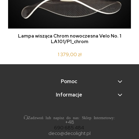
Lampa wisząca Chrom nowoczesna Velo No. 1
LA101/P1_chrom
1 379,00 zł
Pomoc
Informacje
Zadzwoń lub napisz do nas: Sklep Internetowy:
+48
690 685 484
deco@decolight.pl