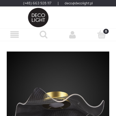
(+48) 663 928 117
|
deco@decolight.pl