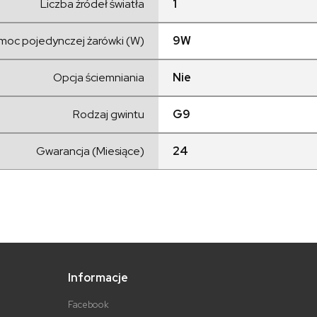
Liczba źródeł światła
1
moc pojedynczej żarówki (W)
9W
Opcja ściemniania
Nie
Rodzaj gwintu
G9
Gwarancja (Miesiące)
24
Informacje
Facebook