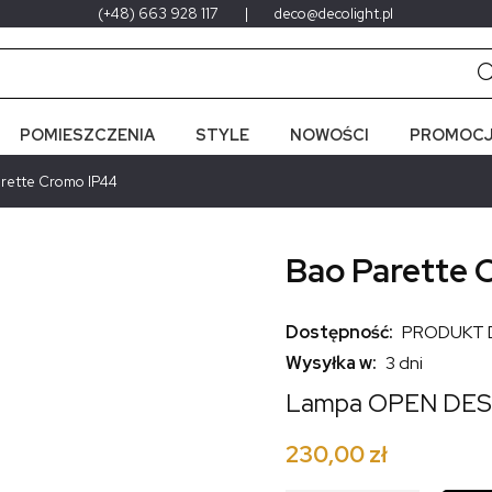
(+48) 663 928 117
|
deco@decolight.pl
POMIESZCZENIA
STYLE
NOWOŚCI
PROMOCJ
rette Cromo IP44
Bao Parette 
Dostępność:
PRODUKT 
Wysyłka w:
3 dni
Lampa OPEN DES
230,00 zł